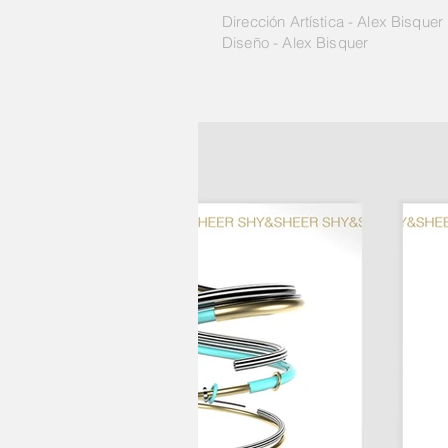
Dirección Artística - Alex Bisquer
Diseño - Alex Bisquer