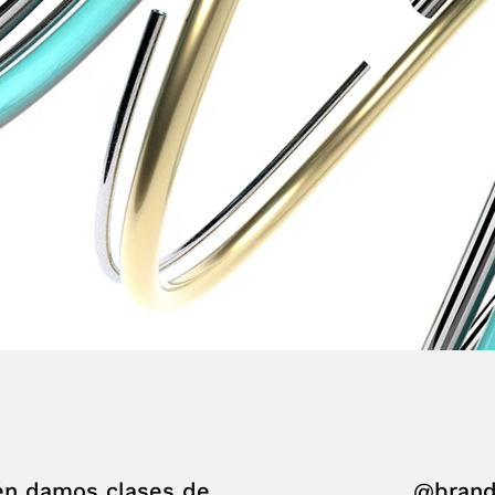
én damos clases de
@brand